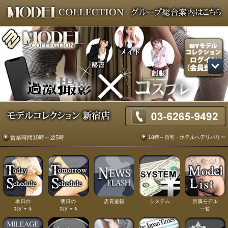
18時～自宅・ホテルへデリバリー
営業時間10時～翌5時
本日の
明日の
店長速報
システム
所属モデル
ｽｹｼﾞｭｰﾙ
ｽｹｼﾞｭｰﾙ
一覧